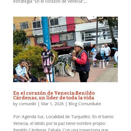
estrategia “En el corazón de Venecia”,...
En el corazón de Venecia:
Benildo
Cárdenas, un líder de toda la vida
by
comunikt
|
Mar 1, 2026
|
Blog Comunikate
Por: Agenda Sur, Localidad de Tunjuelito. En el barrio
Venecia, el latido por la paz tiene nombre propio:
Benildo Cárdenas Zabala. Con una trayectoria que