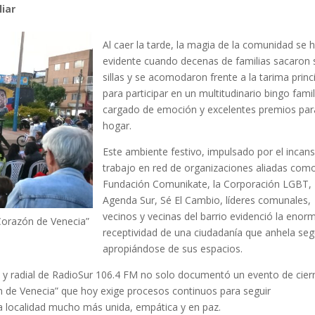
liar
Al caer la tarde, la magia de la comunidad se 
evidente cuando decenas de familias sacaron 
sillas y se acomodaron frente a la tarima princ
para participar en un multitudinario bingo famil
cargado de emoción y excelentes premios par
hogar.
Este ambiente festivo, impulsado por el incan
trabajo en red de organizaciones aliadas como
Fundación Comunikate, la Corporación LGBT,
Agenda Sur, Sé El Cambio, líderes comunales,
vecinos y vecinas del barrio evidenció la enor
 Corazón de Venecia”
receptividad de una ciudadanía que anhela seg
apropiándose de sus espacios.
al y radial de RadioSur 106.4 FM no solo documentó un evento de cier
ón de Venecia” que hoy exige procesos continuos para seguir
na localidad mucho más unida, empática y en paz.