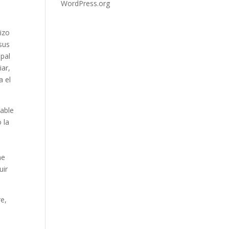
WordPress.org
hizo
sus
ipal
iar,
a el
sable
 la
me
uir
re,