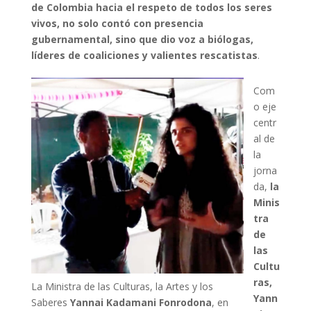
de Colombia hacia el respeto de todos los seres
vivos, no solo contó con presencia
gubernamental, sino que dio voz a biólogas,
líderes de coaliciones y valientes rescatistas
.
Com
o eje
centr
al de
la
jorna
da,
la
Minis
tra
de
las
Cultu
ras,
La Ministra de las Culturas, la Artes y los
Yann
Saberes
Yannai Kadamani Fonrodona
, en