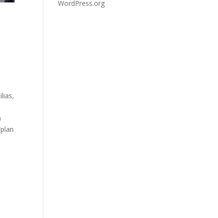
WordPress.org
lias,
a
“plan