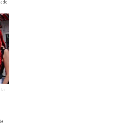
dado
 la
de