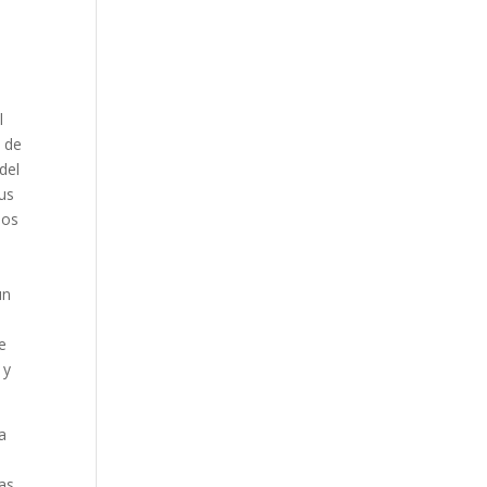
.
l
n de
 del
sus
ios
un
e
 y
a
as