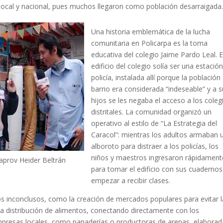
 local y nacional, pues muchos llegaron como población desarraigada
Una historia emblemática de la lucha
comunitaria en Policarpa es la toma
educativa del colegio Jaime Pardo Leal. E
edificio del colegio solía ser una estació
policía, instalada allí porque la población
barrio era considerada “indeseable” y a 
hijos se les negaba el acceso a los coleg
distritales. La comunidad organizó un
operativo al estilo de “La Estrategia del
Caracol”: mientras los adultos armaban 
alboroto para distraer a los policías, los
niños y maestros ingresaron rápidament
aprov Heider Beltrán
para tomar el edificio con sus cuadernos
empezar a recibir clases.
s inconclusos, como la creación de mercados populares para evitar l
la distribución de alimentos, conectando directamente con los
presas locales, como panaderías o productoras de arepas, elaborad