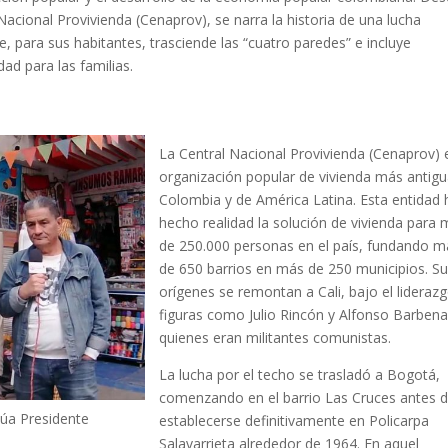
Nacional Provivienda (Cenaprov), se narra la historia de una lucha
e, para sus habitantes, trasciende las “cuatro paredes” e incluye
ad para las familias.
La Central Nacional Provivienda (Cenaprov) 
organización popular de vivienda más antig
Colombia y de América Latina. Esta entidad 
hecho realidad la solución de vivienda para
de 250.000 personas en el país, fundando m
de 650 barrios en más de 250 municipios. S
orígenes se remontan a Cali, bajo el lideraz
figuras como Julio Rincón y Alfonso Barbena
quienes eran militantes comunistas.
La lucha por el techo se trasladó a Bogotá,
comenzando en el barrio Las Cruces antes 
túa Presidente
establecerse definitivamente en Policarpa
Salavarrieta alrededor de 1964. En aquel