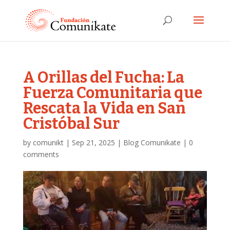
A Orillas del Fucha: La
Fuerza Comunitaria que
Rescata la Vida en San
Cristóbal Sur
by
comunikt
|
Sep 21, 2025
|
Blog Comunikate
|
0
comments