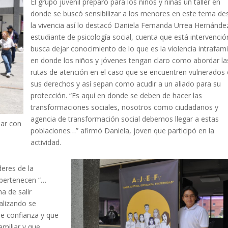
El grupo juvenil preparó para los niños y niñas un taller en
donde se buscó sensibilizar a los menores en este tema de
la vivencia así lo destacó Daniela Fernanda Urrea Hernánde
estudiante de psicología social, cuenta que está intervenció
busca dejar conocimiento de lo que es la violencia intrafami
en donde los niños y jóvenes tengan claro como abordar la
rutas de atención en el caso que se encuentren vulnerados
sus derechos y así sepan como acudir a un aliado para su
protección. “Es aquí en donde se deben de hacer las
transformaciones sociales, nosotros como ciudadanos y
agencia de transformación social debemos llegar a estas
iar con
poblaciones…” afirmó Daniela, joven que participó en la
actividad.
deres de la
 pertenecen “…
a de salir
alizando se
de confianza y que
amiliar y que