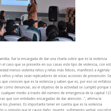
milia, fue la encargada de dar una charla sobre que es la violencia
en el caso que se presente en sus casas este tipo de violencia, con es
ociedad menos violenta niños y niñas más felices, manifestó a Agenda 
s niños y niñas sean replicadores de estas acciones de prevención. S
s que conocen que es la violencia y saben que es, por eso se enfatiz
aber como denunciar, así el objetivo de la actividad se cumplió porque 
 cualquier medio a través del número de emergencia de la capital 123
 otras que son entidades encargadas de dar atención…”, afirma la
e los jóvenes. Es importante tener en cuenta que es la violencia
ión o omisión que le cause daño, muerte, sufrimiento verbal, psicológ