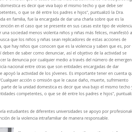
 domestica es decir que viva bajo el mismo techo y que debe ser
tentes, o que se dé entre los padres e hijos”, puntualizó la Dra.
da en familia, fue la encargada de dar una charla sobre que es la
 atención en el caso que se presente en sus casas este tipo de violenci
uir una sociedad menos violenta niños y niñas más felices, manifestó 
usca que los niños y niñas sean replicadores de estas acciones de
ra, que hay niños que conocen que es la violencia y saben que es, por
así deben de saber como denunciar, así el objetivo de la actividad se
acer la denuncia por cualquier medio a través del número de emergen
policía nacional entre otras que son entidades encargadas de dar
ue apoyó la actividad de los jóvenes. Es importante tener en cuenta q
: “Cualquier acción o omisión que le cause daño, muerte, sufrimiento
a parte de la unidad domestica es decir que viva bajo el mismo techo 
tidades competentes, o que se dé entre los padres e hijos”, puntuali
ía estudiantes de diferentes universidades se apoyo por profesional
nción de la violencia intrafamiliar de manera responsable.