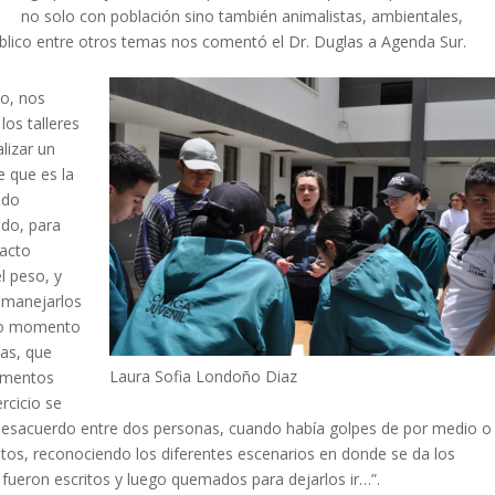
no solo con población sino también animalistas, ambientales,
úblico entre otros temas nos comentó el Dr. Duglas a Agenda Sur.
ho, nos
los talleres
lizar un
e que es la
sido
ido, para
 acto
el peso, y
a manejarlos
otro momento
nas, que
Laura Sofia Londoño Diaz
momentos
rcicio se
l desacuerdo entre dos personas, cuando había golpes de por medio o
ntos, reconociendo los diferentes escenarios en donde se da los
fueron escritos y luego quemados para dejarlos ir…”.