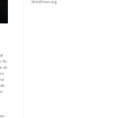
WordPress.org
al
 fin
e un
los
 se
 de
ón
ajo