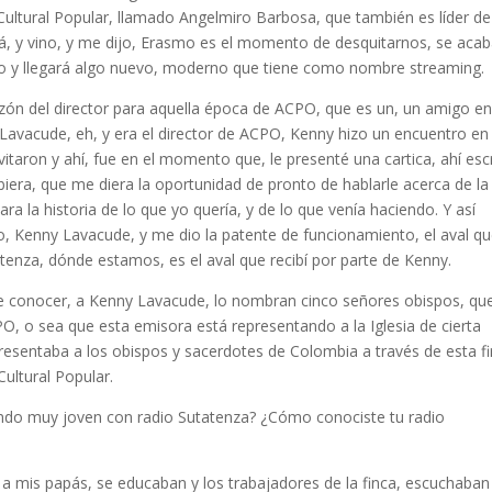
ultural Popular, llamado Angelmiro Barbosa, que también es líder de
cá, y vino, y me dijo, Erasmo es el momento de desquitarnos, se aca
do y llegará algo nuevo, moderno que tiene como nombre streaming.
azón del director para aquella época de ACPO, que es un, un amigo en
vacude, eh, y era el director de ACPO, Kenny hizo un encuentro en 
taron y ahí, fue en el momento que, le presenté una cartica, ahí escr
biera, que me diera la oportunidad de pronto de hablarle acerca de la
ra la historia de lo que yo quería, y de lo que venía haciendo. Y así
, Kenny Lavacude, y me dio la patente de funcionamiento, el aval qu
atenza, dónde estamos, es el aval que recibí por parte de Kenny.
 conocer, a Kenny Lavacude, lo nombran cinco señores obispos, qu
PO, o sea que esta emisora está representando a la Iglesia de cierta
resentaba a los obispos y sacerdotes de Colombia a través de esta f
ultural Popular.
ndo muy joven con radio Sutatenza? ¿Cómo conociste tu radio
a mis papás, se educaban y los trabajadores de la finca, escuchaban