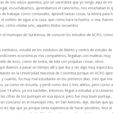
s de mis viejos queridos, por un sacerdote que yo tengo aquí en mi
bogal, escuchábamos, aprendíamos el catecismo, nos enseñaban lo 
o de trabajar como comunales, aprendí tantas cosas, la letrina para 
 el sorbito de agua a la casa, que como hace la huerta, o sea, fuero
s, cómo olvidar uno, aquellos lindos recuerdos.
r el municipio de Sutatenza, de conocer los estudios de ACPO, conoc
 institutos, estudié en los institutos de líderes y centro de estudio de
 condiciones económicas mis compañeros, llegaban con maletas muy
etín de esos, como de lonita, de tela con poquitas cosas, otros
que íbamos a pasar un tiempo allí y que iba a ser algo muy espectacu
tudiando en la Universidad Nacional de Colombia porque en ACPO apre
l, y cuando, fui muy mal estudiante en los primeros días, creo que me
os, ya como en escuela, y perdí como dos o tres añitos, pero como a
uve 14 años, ya era bachiller, entonces llegué a estudiar a la Univers
las cifras de los puntajes en esa época, pero fue muy buen puntaje,
un concurso en el municipio mío, en San Antonio, dije, decían que qu
o les dije que yo porque tenía experiencia de hacer pesebres, hice el