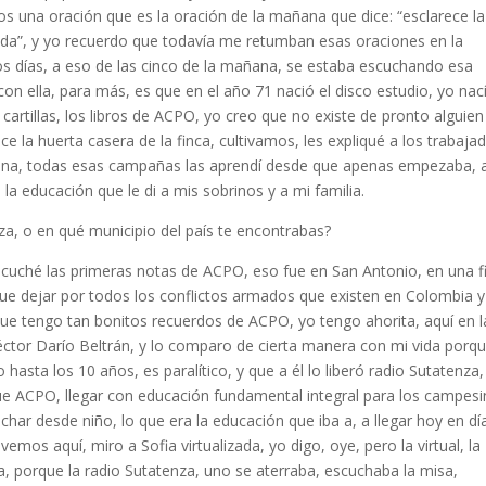
 una oración que es la oración de la mañana que dice: “esclarece la
os da”, y yo recuerdo que todavía me retumban esas oraciones en la
 días, a eso de las cinco de la mañana, se estaba escuchando esa
con ella, para más, es que en el año 71 nació el disco estudio, yo nac
cartillas, los libros de ACPO, yo creo que no existe de pronto alguie
 la huerta casera de la finca, cultivamos, les expliqué a los trabaja
sina, todas esas campañas las aprendí desde que apenas empezaba, 
la educación que le di a mis sobrinos y a mi familia.
a, o en qué municipio del país te encontrabas?
scuché las primeras notas de ACPO, eso fue en San Antonio, en una f
ue dejar por todos los conflictos armados que existen en Colombia 
 que tengo tan bonitos recuerdos de ACPO, yo tengo ahorita, aquí en l
éctor Darío Beltrán, y lo comparo de cierta manera con mi vida porq
 hasta los 10 años, es paralítico, y que a él lo liberó radio Sutatenza,
ue ACPO, llegar con educación fundamental integral para los campesi
cuchar desde niño, lo que era la educación que iba a, a llegar hoy en día
emos aquí, miro a Sofia virtualizada, yo digo, oye, pero la virtual, la
ca, porque la radio Sutatenza, uno se aterraba, escuchaba la misa,