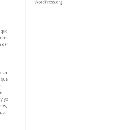
WordPress.org
í
n que
dores
a dar
inca
y que
a
ue
 y yo
nos,
, al