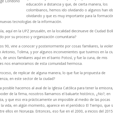
Jorge Londoño
educación a distancia y que, de cierta manera, los
colombianos, hemos ido olvidando o algunos han id
olvidando y que es muy importante para la formació
 nuevas tecnologías de la información.
a, aquí en la UPZ Jerusalén, en la localidad diecinueve de Ciudad Bolí
do por su proceso y organización comunitaria?
os 90, vine a conocer y posteriormente por cosas familiares, la viole
 Antonio, Tolima, y por algunos inconvenientes que tuvimos en la ci
, de unos familiares aquí en el barrio Potosí, y fue la cuna, de mis
, pues nos enamoramos de esta comunidad hermosa.
roceso, de replicar de alguna manera, lo que fue la propuesta de
nza, en este sector de la ciudad?
posible hacernos al aval de la Iglesia Católica para tener la emisora
poder de la firma, nosotros llamamos el baluarte histórico, ¿No?, en
za, y que eso era prácticamente un imposible al medio de las pocas
e la vida, en algún momento, aparece en el periódico El Tiempo, que 
e ellos en Noruega. Entonces, eso fue en el 2000, a inicios del 2015