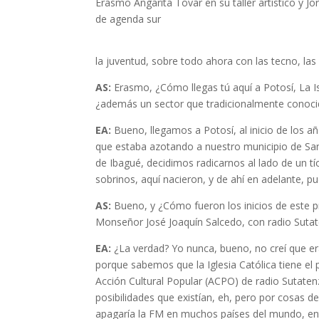
Erasmo Angarita Tovar en su taller artístico y 
de agenda sur
la juventud, sobre todo ahora con las tecno, las
AS:
Erasmo, ¿Cómo llegas tú aquí a Potosí, La Isl
¿además un sector que tradicionalmente conoci
EA:
Bueno, llegamos a Potosí, al inicio de los añ
que estaba azotando a nuestro municipio de San
de Ibagué, decidimos radicarnos al lado de un tío
sobrinos, aquí nacieron, y de ahí en adelante
AS:
Bueno, y ¿Cómo fueron los inicios de este p
Monseñor José Joaquín Salcedo, con radio Sutate
EA:
¿La verdad? Yo nunca, bueno, no creí que era 
porque sabemos que la Iglesia Católica tiene el 
Acción Cultural Popular (ACPO) de radio Sutaten
posibilidades que existían, eh, pero por cosas d
apagaría la FM en muchos países del mundo, entr