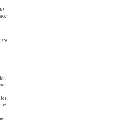
que
hacer
n
iste
lar,
ndí
 los
idad
ien