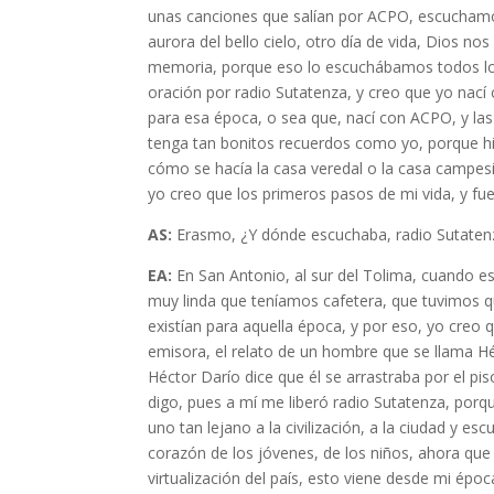
unas canciones que salían por ACPO, escuchamos
aurora del bello cielo, otro día de vida, Dios n
memoria, porque eso lo escuchábamos todos los
oración por radio Sutatenza, y creo que yo nací 
para esa época, o sea que, nací con ACPO, y las 
tenga tan bonitos recuerdos como yo, porque hice
cómo se hacía la casa veredal o la casa campe
yo creo que los primeros pasos de mi vida, y fue 
AS:
Erasmo, ¿Y dónde escuchaba, radio Sutatenz
EA:
En San Antonio, al sur del Tolima, cuando e
muy linda que teníamos cafetera, que tuvimos q
existían para aquella época, y por eso, yo creo
emisora, el relato de un hombre que se llama H
Héctor Darío dice que él se arrastraba por el piso
digo, pues a mí me liberó radio Sutatenza, porq
uno tan lejano a la civilización, a la ciudad y es
corazón de los jóvenes, de los niños, ahora que v
virtualización del país, esto viene desde mi épo