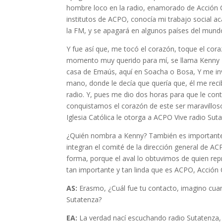
hombre loco en la radio, enamorado de Acción C
institutos de ACPO, conocía mi trabajo social a
la FM, y se apagará en algunos países del mun
Y fue así que, me tocó el corazón, toque el cor
momento muy querido para mí, se llama Kenny La
casa de Emaús, aquí en Soacha o Bosa, Y me invi
mano, donde le decía que quería que, él me reci
radio. Y, pues me dio dos horas para que le conta
conquistamos el corazón de este ser maravilloso
Iglesia Católica le otorga a ACPO Vive radio Sut
¿Quién nombra a Kenny? También es importante
integran el comité de la dirección general de AC
forma, porque el aval lo obtuvimos de quien rep
tan importante y tan linda que es ACPO, Acción C
AS:
Erasmo, ¿Cuál fue tu contacto, imagino cua
Sutatenza?
EA:
La verdad nací escuchando radio Sutatenza, 