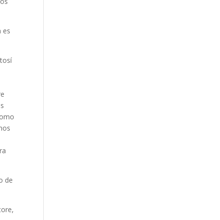
los
a es
tosí
re
as
 como
emos
ra
no de
tore,