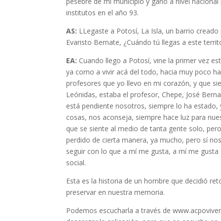
pesebre de mi municipio y ganó a nivel nacional 
institutos en el año 93.
AS:
LLegaste a Potosí, La Isla, un barrio creado
Evaristo Bernate, ¿Cuándo tú llegas a este territ
EA:
Cuando llego a Potosí, vine la primer vez es
ya como a vivir acá del todo, hacia muy poco ha
profesores que yo llevo en mi corazón, y que si
Leónidas, estaba el profesor, Chepe, José Berna
está pendiente nosotros, siempre lo ha estado,
cosas, nos aconseja, siempre hace luz para nu
que se siente al medio de tanta gente solo, pero
perdido de cierta manera, ya mucho, pero sí no
seguir con lo que a mí me gusta, a mí me gusta 
social.
Esta es la historia de un hombre que decidió ret
preservar en nuestra memoria.
Podemos escucharla a través de www.acpoviverad