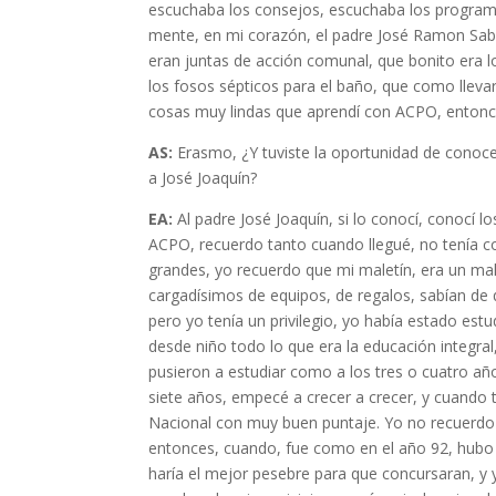
escuchaba los consejos, escuchaba los programa
mente, en mi corazón, el padre José Ramon Sa
eran juntas de acción comunal, que bonito era l
los fosos sépticos para el baño, que como llevar
cosas muy lindas que aprendí con ACPO, entonce
AS:
Erasmo, ¿Y tuviste la oportunidad de conoce
a José Joaquín?
EA:
Al padre José Joaquín, si lo conocí, conocí los
ACPO, recuerdo tanto cuando llegué, no tenía
grandes, yo recuerdo que mi maletín, era un mal
cargadísimos de equipos, de regalos, sabían de 
pero yo tenía un privilegio, yo había estado es
desde niño todo lo que era la educación integra
pusieron a estudiar como a los tres o cuatro añ
siete años, empecé a crecer a crecer, y cuando t
Nacional con muy buen puntaje. Yo no recuerdo 
entonces, cuando, fue como en el año 92, hubo 
haría el mejor pesebre para que concursaran, y y