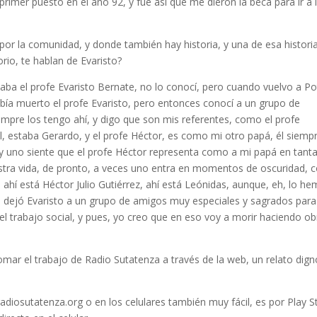
primer puesto en el año 92, y fue así que me dieron la beca para ir a 
 por la comunidad, y donde también hay historia, y una de esa histori
orio, te hablan de Evaristo?
taba el profe Evaristo Bernate, no lo conocí, pero cuando vuelvo a Po
bía muerto el profe Evaristo, pero entonces conocí a un grupo de
empre los tengo ahí, y digo que son mis referentes, como el profe
l, estaba Gerardo, y el profe Héctor, es como mi otro papá, él siemp
 y uno siente que el profe Héctor representa como a mi papá en tant
estra vida, de pronto, a veces uno entra en momentos de oscuridad,
 ahí está Héctor Julio Gutiérrez, ahí está Leónidas, aunque, eh, lo h
s dejó Evaristo a un grupo de amigos muy especiales y sagrados para
el trabajo social, y pues, yo creo que en eso voy a morir haciendo ob
omar el trabajo de Radio Sutatenza a través de la web, un relato dig
iosutatenza.org o en los celulares también muy fácil, es por Play S