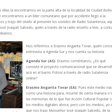
 ellas la encontramos en la parte alta de la localidad de Ciudad Bolív
e encontramos a un líder comunitario que por accidente llego a la
os y trajo del olvido al presente los sonidos de Radio Sutantenza, aq
é Joaquín Salcedo, quién a través de la radio enseño a leer, a conta
mbianos.
Nos referimos a Erasmo Angarita Tovar, quién conc
entrevista a Agenda Sur y nos cuenta su historia.
Agenda Sur (AS):
Erasmo coméntanos, ¿En qué
consiste el proyecto comunicacional que se desarrol
acá en el barrio Potosí a través de radio Sutatenza
online?
Erasmo Angarita Tovar (EA):
Pues este medio na
como una historia para, resumir de cierta manera o t
las memorias de lo que fue Acción Cultural Popular 
los medios digitales ahora, pero con los medios, yo 
que nos trajo Monseñor José Joaquín Salcedo, de la